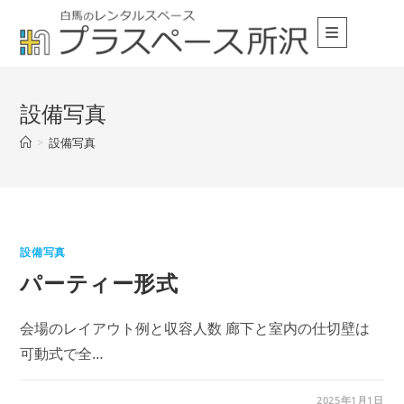
コ
ン
テ
ン
ツ
設備写真
へ
>
設備写真
ス
キ
ッ
プ
設備写真
パーティー形式
会場のレイアウト例と収容人数 廊下と室内の仕切壁は
可動式で全…
2025年1月1日