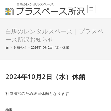
コ
ン
テ
ン
ツ
白馬のレンタルスペース｜プラスペ
へ
ース所沢お知らせ
ス
キ
>
お知らせ
>
2024年10月2日（水）休館
ッ
プ
2024年10月2日（水）休館
社屋清掃のため終日休館となります
検索